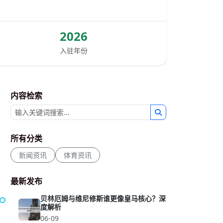
2026
入驻年份
内容检索
所有分类
新闻资讯
体育资讯
最新发布
贝林厄姆与维尼修斯谁更像皇马核心？深
度解析
06-09