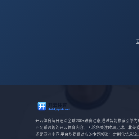
开云体育每日追踪全球200+联赛动态,通过智能推荐引擎为
匹配感兴趣的开云体育内容。无论您关注欧洲足球、北美
还是亚洲电竞,平台均提供对应的专题频道与定制化信息流