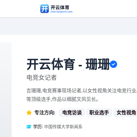
开云体育 - 珊珊
电竞女记者
吉珊珊,电竞赛事现场记者,以女性视角关注电竞行业。深度专
等顶级选手,作品以细腻文风见长。
专注方向:
电竞访谈
职业选手
女性视角
学历:
中国传媒大学新闻系