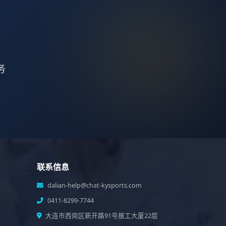
务
联系信息
dalian-help@chat-kysports.com
0411-8299-7744
大连市西岗区新开路91号振工大厦22层