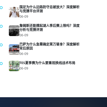
国足为什么边路防守总被放大？深度解析
与竞猜平台评测
06-09
詹姆斯还能撑起湖人季后赛上限吗？深度
分析与竞猜评测
06-09
巴萨为什么急需确定莱万替身？深度解析
背后原因
06-09
TES夏季赛为什么要重视换线战术布局
06-09