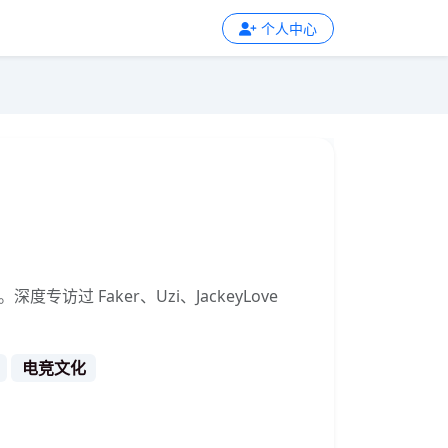
个人中心
访过 Faker、Uzi、JackeyLove
电竞文化