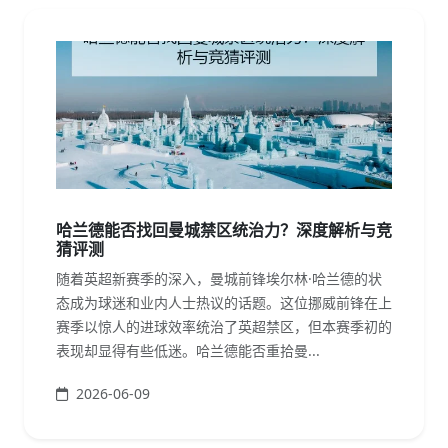
哈兰德能否找回曼城禁区统治力？深度解析与竞
猜评测
随着英超新赛季的深入，曼城前锋埃尔林·哈兰德的状
态成为球迷和业内人士热议的话题。这位挪威前锋在上
赛季以惊人的进球效率统治了英超禁区，但本赛季初的
表现却显得有些低迷。哈兰德能否重拾曼...
2026-06-09