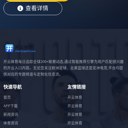
查看详情
开云体育每日追踪全球200+联赛动态,通过智能推荐引擎为用户匹配感兴趣
的开云入口内容。无论您关注欧洲足球、北美篮球还是亚洲电竞,平台均提
供对应的专题频道与定制化信息流。
快速导航
友情链接
首页
开云体育
APP下载
开云体育
新闻资讯
开云体育
体育资讯
开云体育