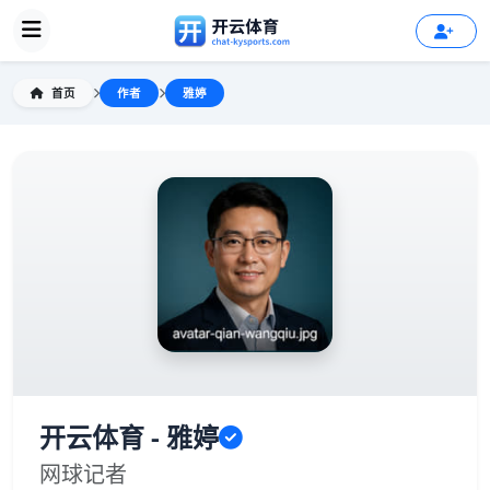
首页
作者
雅婷
开云体育 - 雅婷
网球记者